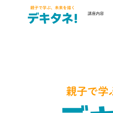
内
容
講座内容
を
ス
キ
ッ
プ