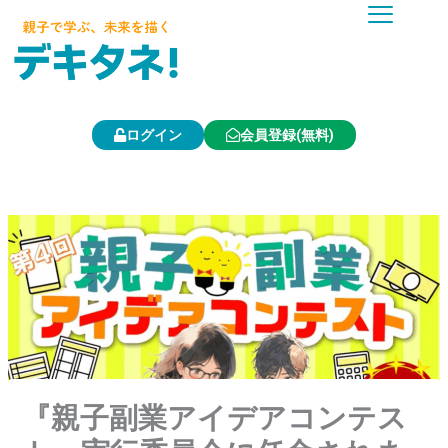
内
容
を
ス
キ
ッ
プ
ログイン
会員登録(無料)
『親子副業アイデアコンテス