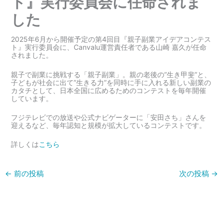
ト』実行委員会に任命されま
した
2025年6月から開催予定の第4回目『親子副業アイデアコンテス
ト』実行委員会に、Canvalu運営責任者である山崎 嘉久が任命
されました。
親子で副業に挑戦する「親子副業」。親の老後の”生き甲斐”と、
子どもが社会に出て”生きる力”を同時に手に入れる新しい副業の
カタチとして、日本全国に広めるためのコンテストを毎年開催
しています。
フジテレビでの放送や公式ナビゲーターに「安田さち」さんを
迎えるなど、毎年認知と規模が拡大しているコンテストです。
詳しくは
こちら
←
前の投稿
次の投稿
→