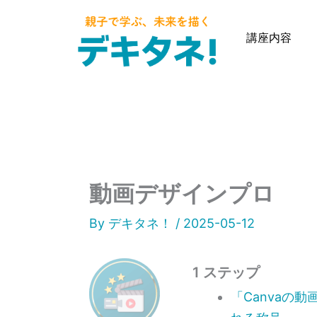
内
容
講座内容
を
ス
キ
ッ
プ
動画デザインプロ
By
デキタネ！
/
2025-05-12
1 ステップ
「Canvaの