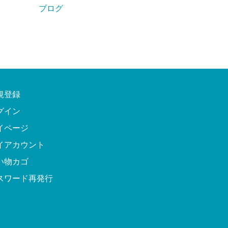
ブログ
規登録
グイン
イページ
イアカウント
い物カゴ
スワード再発行