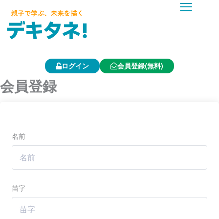
内
容
を
ス
キ
ッ
プ
ログイン
会員登録(無料)
会員登録
名前
苗字