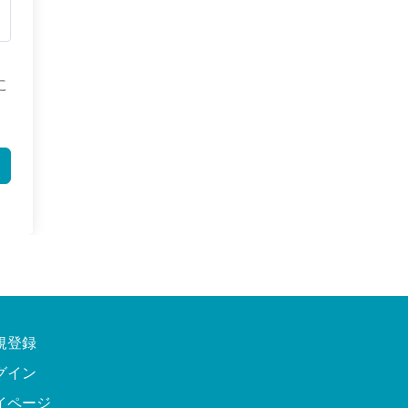
に
規登録
グイン
イページ