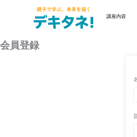
内
容
講座内容
を
ス
キ
会員登録
ッ
プ