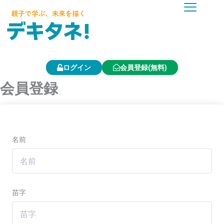
内
容
を
ス
キ
ッ
プ
ログイン
会員登録(無料)
会員登録
名前
苗字