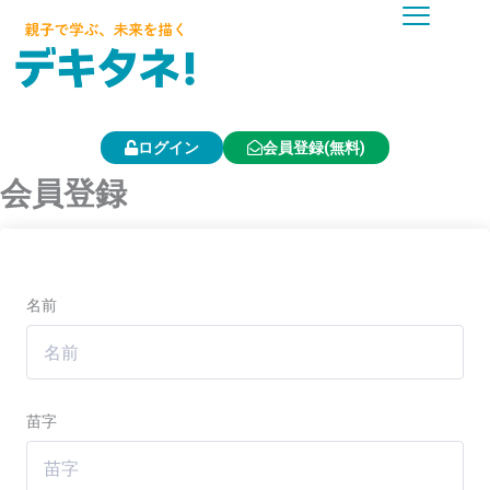
内
容
を
ス
キ
ッ
プ
ログイン
会員登録(無料)
会員登録
名前
苗字