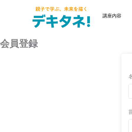
内
容
講座内容
を
ス
キ
会員登録
ッ
プ