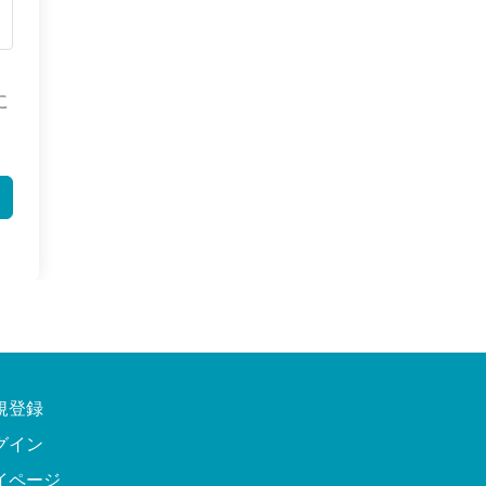
に
規登録
グイン
イページ