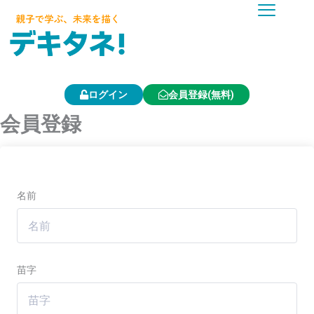
内
容
を
ス
キ
ッ
プ
ログイン
会員登録(無料)
会員登録
名前
苗字