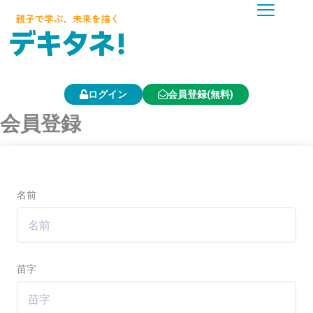
内
容
を
ス
キ
ッ
プ
ログイン
会員登録(無料)
会員登録
名前
苗字