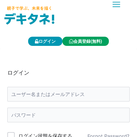
内
容
を
ス
キ
ッ
プ
ログイン
会員登録(無料)
ログイン
ログイン状態を保存する
Forgot Password?