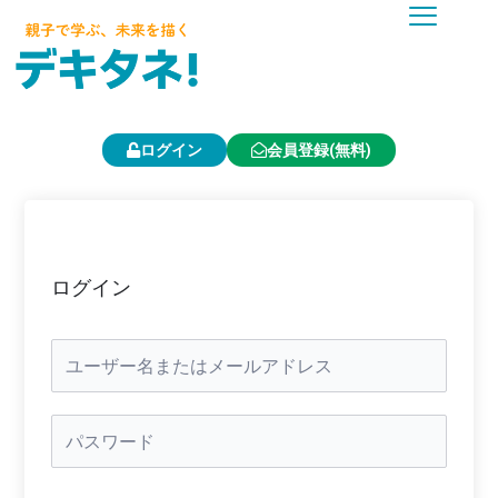
内
容
を
ス
キ
ッ
プ
ログイン
会員登録(無料)
ログイン