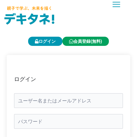
内
容
を
ス
キ
ッ
プ
ログイン
会員登録(無料)
ログイン