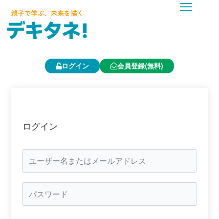
内
容
を
ス
キ
ッ
プ
ログイン
会員登録(無料)
ログイン