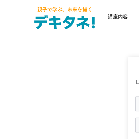
内
容
講座内容
を
ス
キ
ッ
プ