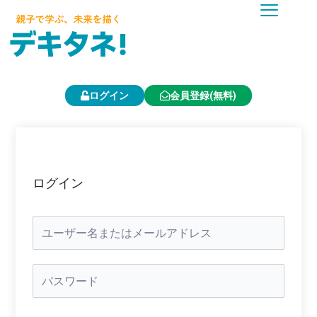
内
容
を
ス
キ
ッ
プ
ログイン
会員登録(無料)
ログイン