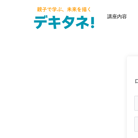
内
容
講座内容
を
ス
キ
ッ
プ