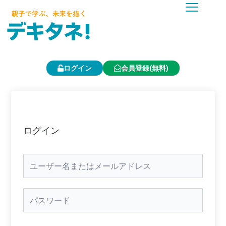
内
容
を
ス
キ
ッ
プ
ログイン
会員登録(無料)
ログイン