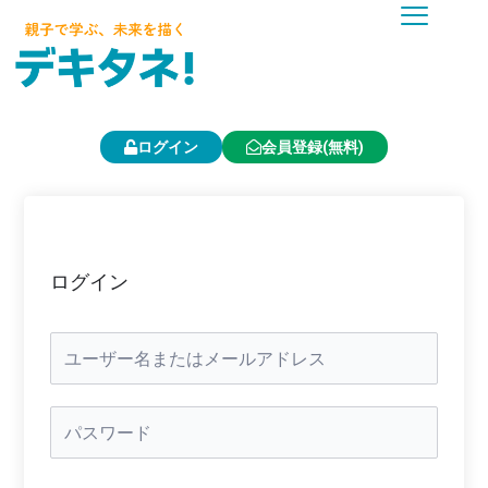
内
容
を
ス
キ
ッ
プ
ログイン
会員登録(無料)
ログイン