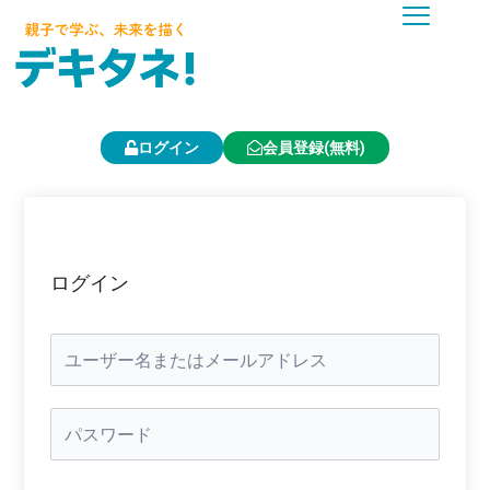
内
容
を
ス
キ
ッ
プ
ログイン
会員登録(無料)
ログイン