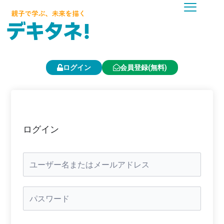
内
容
を
ス
キ
ッ
プ
ログイン
会員登録(無料)
ログイン