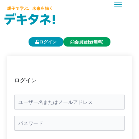
内
容
を
ス
キ
ッ
プ
ログイン
会員登録(無料)
ログイン