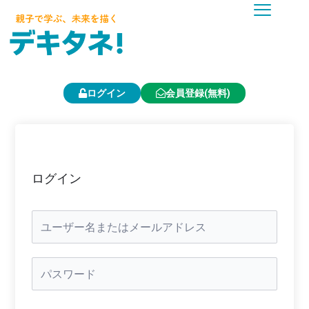
内
容
を
ス
キ
ッ
プ
ログイン
会員登録(無料)
ログイン