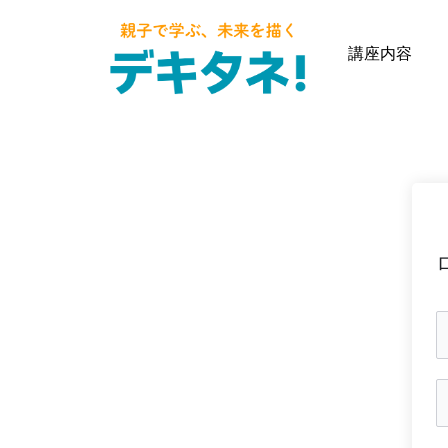
内
容
講座内容
を
ス
キ
ッ
プ