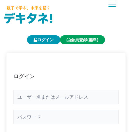
内
容
を
ス
キ
ッ
プ
ログイン
会員登録(無料)
ログイン